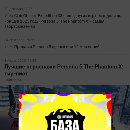
30 декабря, 2025
Clair Obscur: Expedition 33 чаще других игр проходили до
10:54
конца в 2025 году. Persona 5: The Phantom X – самая
забрасываемая
24 сентября, 2025
Продажи Persona 5 превысили 10 млн копий
12:59
3 июля, 2025, 11:28
Лучшие персонажи Persona 5 The Phantom X:
тир-лист
Поиграем?