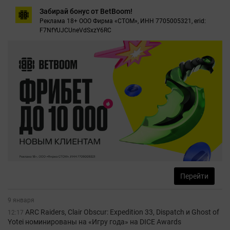
Забирай бонус от BetBoom!
Реклама 18+ ООО Фирма «СТОМ», ИНН 7705005321, erid:
F7NfYUJCUneVdSxzY6RC
Перейти
9 января
ARC Raiders, Clair Obscur: Expedition 33, Dispatch и Ghost of
12:17
Yotei номинированы на «Игру года» на DICE Awards