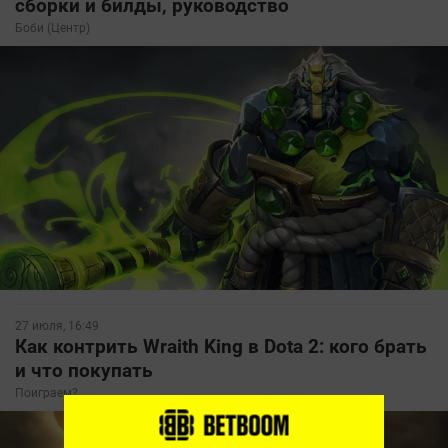
сборки и билды, руководство
Боби (Центр)
27 июля, 16:49
Как контрить Wraith King в Dota 2: кого брать
и что покупать
Поиграем?