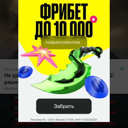
+5
27 июля, 14:38
Не удалось вычислить задержку в Dota 2:
решение проблемы
Мемвайз